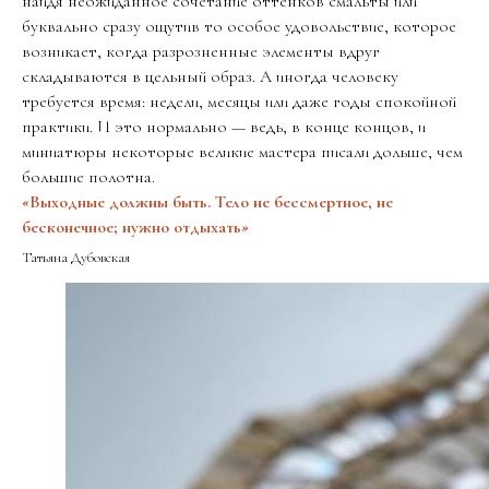
найдя неожиданное сочетание оттенков смальты или
буквально сразу ощутив то особое удовольствие, которое
возникает, когда разрозненные элементы вдруг
складываются в цельный образ. А иногда человеку
требуется время: недели, месяцы или даже годы спокойной
практики. И это нормально — ведь, в конце концов, и
миниатюры некоторые великие мастера писали дольше, чем
большие полотна.
«
Выходные должны быть. Тело не бессмертное, не
бесконечное; нужно отдыхать
»
Татьяна Дубовская