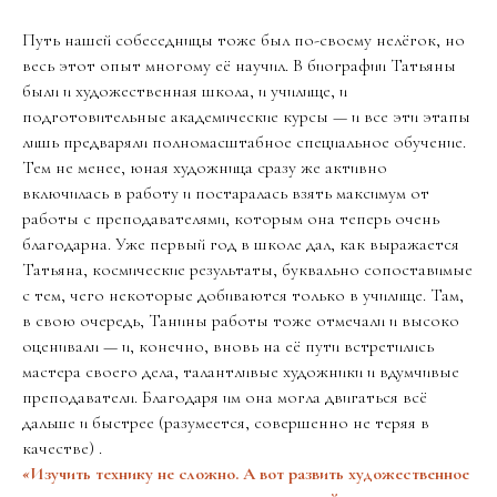
Путь нашей собеседницы тоже был по-своему нелёгок, но
весь этот опыт многому её научил. В биографии Татьяны
были и художественная школа, и училище, и
подготовительные академические курсы — и все эти этапы
лишь предваряли полномасштабное специальное обучение.
Тем не менее, юная художница сразу же активно
включилась в работу и постаралась взять максимум от
работы с преподавателями, которым она теперь очень
благодарна. Уже первый год в школе дал, как выражается
Татьяна, космические результаты, буквально сопоставимые
с тем, чего некоторые добиваются только в училище. Там,
в свою очередь, Танины работы тоже отмечали и высоко
оценивали — и, конечно, вновь на её пути встретились
мастера своего дела, талантливые художники и вдумчивые
преподаватели. Благодаря им она могла двигаться всё
дальше и быстрее (разумеется, совершенно не теряя в
качестве) .
«
Изучить технику не сложно. А вот развить художественное