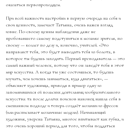
оказаться первопроходцем.
При всей важности настройки в первую очередь на себя и
свои ценности, замечает Татьяна, очень важен взгляд
извне. По-своему ценны наблюдения даже не
пробовавшего самому подступиться к мозаике зрителя, по
своему — коллег по делу и, конечно, учителей. «Это
направляет тебя, это будет выводить тебя из болота, в
которое ты будешь заходить. Первый преподаватель — это
самый важный человек, потому что он заведёт тебя в этот
мир искусства. А когда ты уже состоишься, то будешь
изучать, чем хочешь заниматься, куда двигаться», —
объясняет художница, приводя в пример одну из
запомнившихся ей польских деятельниц изобразительного
искусства: та после долгих поисков наконец нашла себя в
смешанном подходе и теперь создаёт мозаики из фресок
(или расписывает мозаичные модули). Начинающий
художник, уверена Татьяна, многое впитывает как губка, и
это очень хороший период для того, чтобы поддаться