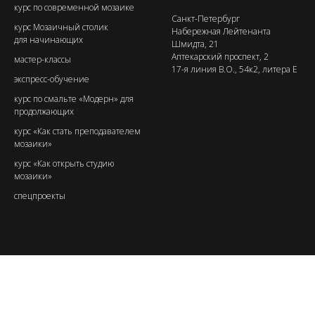
курс по современной мозаике
Санкт-Петербург
курс Мозаичный столик
Набережная Лейтенанта
для начинающих
Шмидта, 21
Аптекарский проспект, 2
мастер-классы
17-я линия В.О., 54к2, литера Е
экспресс-обучение
курс по смальте «Модерн» для
продолжающих
курс «Как стать преподавателем
мозаики»
курс «Как открыть студию
мозаики»
спецпроекты