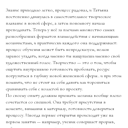
Знание приходило легко, процесс радовал, и Татьяна
постепенно двинулась в самостоятельное творческое
плавание в новой сфере, а затем понемногу начала
преподавать. Теперь у неё за плечами множество самых
разнообразных форматов взаимодействия с начинающими
мозаичистами, и практически каждого она поддерживает:
процесс обучения может быть непредсказуем, нельзя
заранее угадать, когда именно ты нащупаешь именно свой
художественный голос. Творчество — это о том, чтобы
ощутить внутреннюю готовность пробовать, ресурс
погрузиться в глубину новой жизненной сферы.. и при этом
помнить, что не стоит на себя давить или торопиться
сравнивать себя с коллегой по проекту.
По своему опыту должны признать: мозаика вообще плохо
сочетается со спешкой. Она требует присутствия в
моменте, внимания к материалу, готовности довериться
процессу. Иногда первые открытия происходят уже на
первом занятии — например, ученик совершает прорыв,