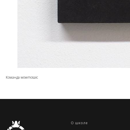
Команда wowmosaic
О школе