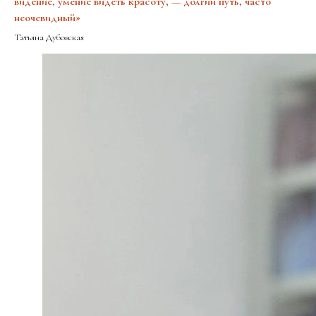
видение, умение видеть красоту, — долгий путь, часто
неочевидный
»
Татьяна Дубовская