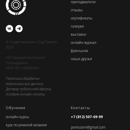
преподаватели
отзывы
сертификаты
галерея
выставки
© Студия мозаики «Сад Гранат»
онлайн-журнал
2025
франшиза
ИП Пашментов Никита
наши друзья
Геннадьевич
ИНН 781143080454
Политика обработки
персональных данных
Договор публичной оферты
Условия онлайн оплаты
Обучение
Контакты
онлайн-курс
ы
+7 (812) 507-69-99
курс по римской мозаике
pomozaim@gmail.com