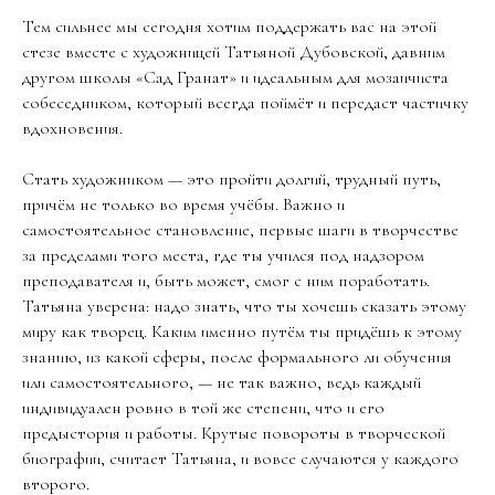
Тем сильнее мы сегодня хотим поддержать вас на этой
стезе вместе с художницей Татьяной Дубовской, давним
другом школы «Сад Гранат» и идеальным для мозаичиста
собеседником, который всегда поймёт и передаст частичку
вдохновения.
Стать художником — это пройти долгий, трудный путь,
причём не только во время учёбы. Важно и
самостоятельное становление, первые шаги в творчестве
за пределами того места, где ты учился под надзором
преподавателя и, быть может, смог с ним поработать.
Татьяна уверена: надо знать, что ты хочешь сказать этому
миру как творец. Каким именно путём ты придёшь к этому
знанию, из какой сферы, после формального ли обучения
или самостоятельного, — не так важно, ведь каждый
индивидуален ровно в той же степени, что и его
предыстория и работы. Крутые повороты в творческой
биографии, считает Татьяна, и вовсе случаются у каждого
второго.