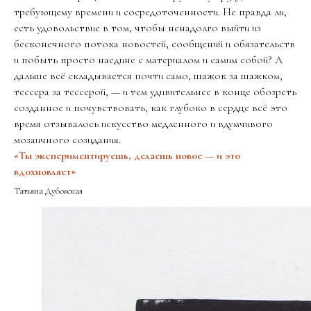
требующему времени и сосредоточенности. Не правда ли,
есть удовольствие в том, чтобы ненадолго выйти из
бесконечного потока новостей, сообщений и обязательств
и побыть просто наедине с материалом и самим собой? А
дальше всё складывается почти само, шажок за шажком,
тессера за тессерой, — и тем удивительнее в конце обозреть
созданное и почувствовать, как глубоко в сердце всё это
время отзывалось искусство медленного и вдумчивого
мозаичного созидания.
«
Ты экспериментируешь, делаешь новое — и это
вдохновляет
»
Татьяна Дубовская