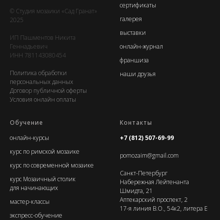
сертификаты
© Студия мозаики «Сад Гранат»
галерея
2025
выставки
ИП Пашментов Никита
Геннадьевич
онлайн-журнал
ИНН 781143080454
франшиза
Политика обработки
наши друзья
персональных данных
Договор публичной оферты
Условия онлайн оплаты
Обучение
Контакты
онлайн-курс
ы
+7 (812) 507-69-99
курс по римской мозаике
pomozaim@gmail.com
курс по современной мозаике
Санкт-Петербург
курс Мозаичный столик
Набережная Лейтенанта
для начинающих
Шмидта, 21
Аптекарский проспект, 2
мастер-классы
17-я линия В.О., 54к2, литера Е
экспресс-обучение