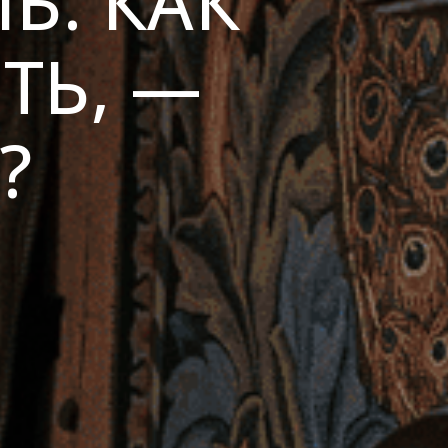
Ь. КАК
ТЬ, —
?