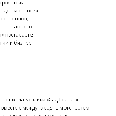
астроенный
ы достичь своих
онце концов,
 спонтанного
т» постарается
гии и бизнес-
осы школа мозаики «Сад Гранат»
ь вместе с международным экспертом
 и бизнес- консультирования