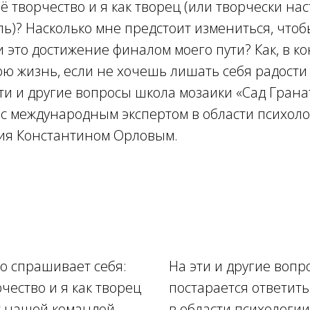
ё творчество и я как творец (или творчески н
)? Насколько мне предстоит измениться, чтоб
ли это достижение финалом моего пути? Как, в к
ю жизнь, если не хочешь лишать себя радости
ти и другие вопросы школа мозаики «Сад Грана
 с международным экспертом в области психоло
ия Константином Орловым.
о спрашивает себя:
На эти и другие вопр
чество и я как творец
постарается ответит
с нашей командой
в области психологии