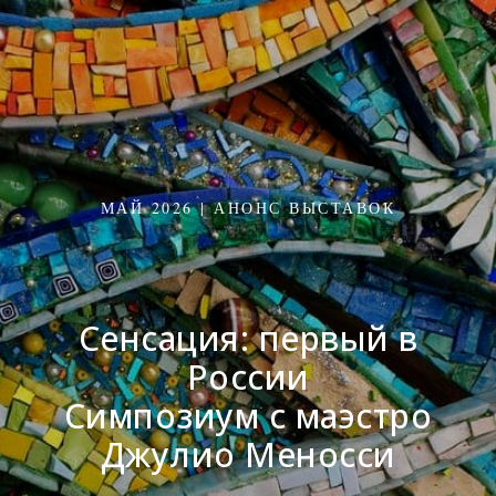
МАЙ 2026 | АНОНС ВЫСТАВОК
Сенсация: первый в
России
Симпозиум с маэстро
Джулио Меносси