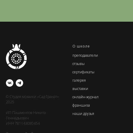
О школе
преподаватели
отзывы
сертификаты
галерея
выставки
© Студия мозаики «Сад Гранат»
онлайн-журнал
2025
франшиза
ИП Пашментов Никита
наши друзья
Геннадьевич
ИНН 781143080454