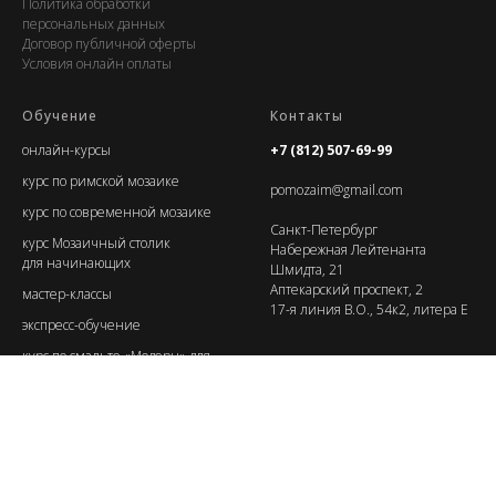
Политика обработки
персональных данных
Договор публичной оферты
Условия онлайн оплаты
Обучение
Контакты
онлайн-курс
ы
+7 (812) 507-69-99
курс по римской мозаике
pomozaim@gmail.com
курс по современной мозаике
Санкт-Петербург
курс Мозаичный столик
Набережная Лейтенанта
для начинающих
Шмидта, 21
Аптекарский проспект, 2
мастер-классы
17-я линия В.О., 54к2, литера Е
экспресс-обучение
курс по смальте «Модерн» для
продолжающих
курс «Как стать преподавателем
мозаики»
курс «Как открыть студию
мозаики»